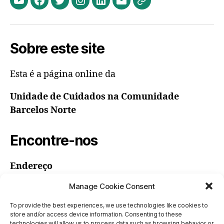
Youtube
Facebook
Twitter
Instagram
LinkedIn
Email
Política
dos
Cookies
Sobre este site
(UE)
Esta é a página online da
Unidade de Cuidados na Comunidade
Barcelos Norte
Encontre-nos
Endereço
UCC Barcelos Norte
Manage Cookie Consent
ULS Barcelos/Esposende
Rua Dr. Abel Varzim
To provide the best experiences, we use technologies like cookies to
store and/or access device information. Consenting to these
4750-253 Barcelos
technologies will allow us to process data such as browsing behavior or