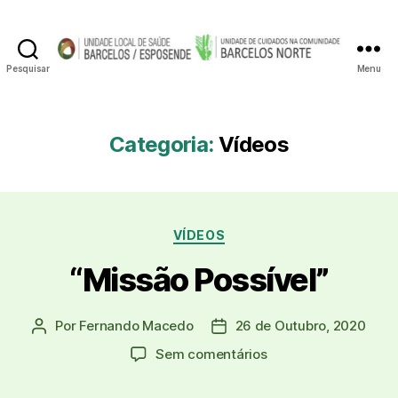
Pesquisar
Menu
Unidade
de
Cuidados
na
Categoria:
Vídeos
Comunidade
Barcelos
Norte
Categorias
VÍDEOS
“Missão Possível”
Por
Fernando Macedo
26 de Outubro, 2020
Autor
Data
do
do
em
Sem comentários
artigo
artigo
“Missão
Possível”