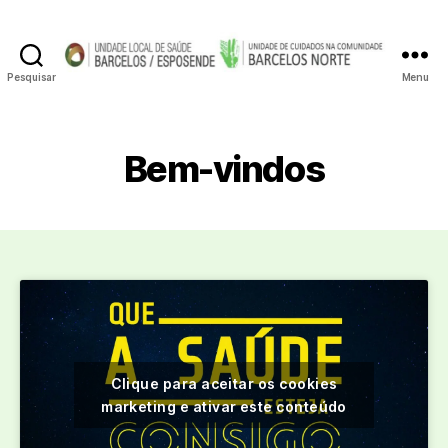
Pesquisar
Menu
Unidade
de
Cuidados
na
Bem-vindos
Comunidade
Barcelos
Norte
Clique para aceitar os cookies
marketing e ativar este conteúdo