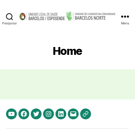
Pesquisar
Menu
Unidade
de
Cuidados
na
Home
Comunidade
Barcelos
Norte
Youtube
Facebook
Twitter
Instagram
LinkedIn
Email
Política
dos
Cookies