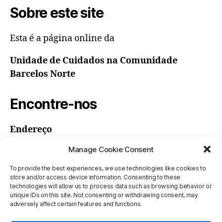
Sobre este site
(UE)
Esta é a página online da
Unidade de Cuidados na Comunidade
Barcelos Norte
Encontre-nos
Endereço
UCC Barcelos Norte
Manage Cookie Consent
ULS Barcelos/Esposende
Rua Dr. Abel Varzim
To provide the best experiences, we use technologies like cookies to
store and/or access device information. Consenting to these
4750-253 Barcelos
technologies will allow us to process data such as browsing behavior or
unique IDs on this site. Not consenting or withdrawing consent, may
Horas
adversely affect certain features and functions.
Segunda a sexta: 8:00 – 20:00